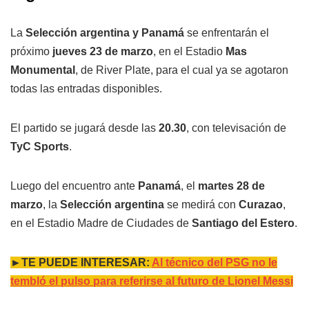
La
Selección argentina y Panamá
se enfrentarán el
próximo
jueves 23 de marzo
, en el Estadio
Mas
Monumental
, de River Plate, para el cual ya se agotaron
todas las entradas disponibles.
El partido se jugará desde las
20.30
, con televisación de
TyC Sports
.
Luego del encuentro ante
Panamá
, el
martes 28 de
marzo
, la
Selección argentina
se medirá con
Curazao
,
en el Estadio Madre de Ciudades de
Santiago del Estero
.
►TE PUEDE INTERESAR:
Al técnico del PSG no le
tembló el pulso para referirse al futuro de Lionel Messi