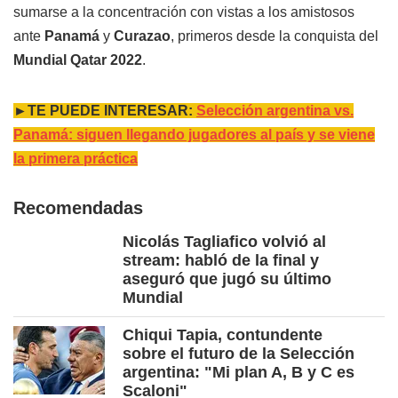
sumarse a la concentración con vistas a los amistosos
ante
Panamá
y
Curazao
, primeros desde la conquista del
Mundial Qatar 2022
.
►TE PUEDE INTERESAR:
Selección argentina vs.
Panamá: siguen llegando jugadores al país y se viene
la primera práctica
Recomendadas
Nicolás Tagliafico volvió al
stream: habló de la final y
aseguró que jugó su último
Mundial
Chiqui Tapia, contundente
sobre el futuro de la Selección
argentina: "Mi plan A, B y C es
Scaloni"