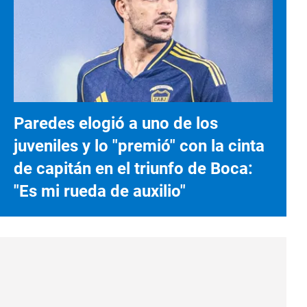
Paredes elogió a uno de los
juveniles y lo "premió" con la cinta
de capitán en el triunfo de Boca:
"Es mi rueda de auxilio"