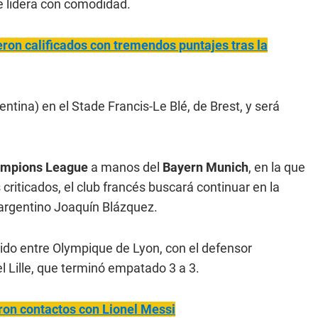
e lidera con comodidad.
ron calificados con tremendos puntajes tras la
entina) en el Stade Francis-Le Blé, de Brest, y será
mpions League
a manos del
Bayern Munich
, en la que
criticados, el club francés buscará continuar en la
l argentino Joaquín Blázquez.
tido entre Olympique de Lyon, con el defensor
 el Lille, que terminó empatado 3 a 3.
ron contactos con Lionel Messi