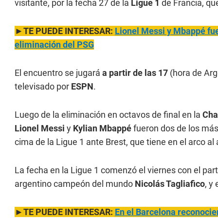
visitante, por la fecha 27 de la
Ligue 1
de Francia, qu
►TE PUEDE INTERESAR:
Lionel Messi y Mbappé fue
eliminación del PSG
El encuentro se jugará
a partir de las 17
(hora de Arg
televisado por
ESPN
.
Luego de la eliminación en octavos de final en la
Cha
Lionel Messi
y
Kylian Mbappé
fueron dos de los más 
cima de la Ligue 1 ante Brest, que tiene en el arco a
La fecha en la Ligue 1 comenzó el viernes con el par
argentino campeón del mundo
Nicolás Tagliafico
, y
►TE PUEDE INTERESAR:
En el Barcelona reconocie