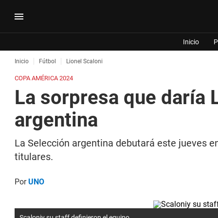
Inicio
P
Inicio
Fútbol
Lionel Scaloni
COPA AMÉRICA 2024
La sorpresa que daría L
argentina
La Selección argentina debutará este jueves en
titulares.
Por
UNO
Scaloniy su staff definieron el equipo.