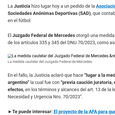
La
Justicia
hizo lugar hoy a un pedido de la
Asociaci
Sociedades Anónimas Deportivas (SAD)
, que contab
en el fútbol.
El
Juzgado Federal de Mercedes
otorgó una medida c
de los artículos 335 y 345 del DNU 70/2023, como a
La medida cautelar del Juzgado Federal de Mercedes.
En el fallo, la Justicia aclaró que hace
“lugar a la med
argentino”
la cual fue con
“previa caución juratoria,
efectos,
en los términos y alcances del art. 13 de la l
Necesidad y Urgencia Nro. 70/2023”.
►Te puede interesar:
El proyecto de la AFA para qu