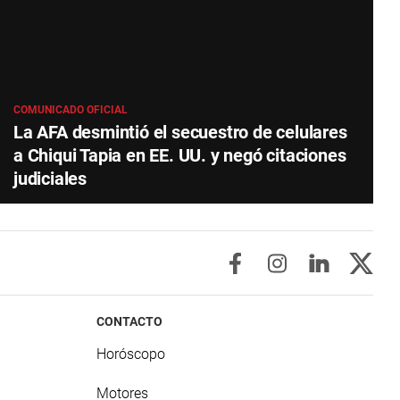
COMUNICADO OFICIAL
La AFA desmintió el secuestro de celulares
a Chiqui Tapia en EE. UU. y negó citaciones
judiciales
CONTACTO
Horóscopo
Motores