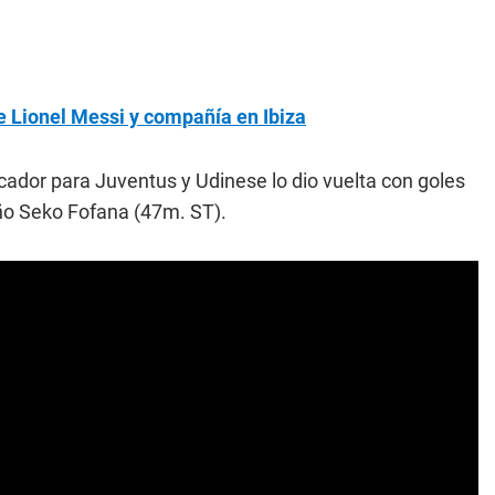
 Lionel Messi y compañía en Ibiza
rcador para Juventus y Udinese lo dio vuelta con goles
eño Seko Fofana (47m. ST).