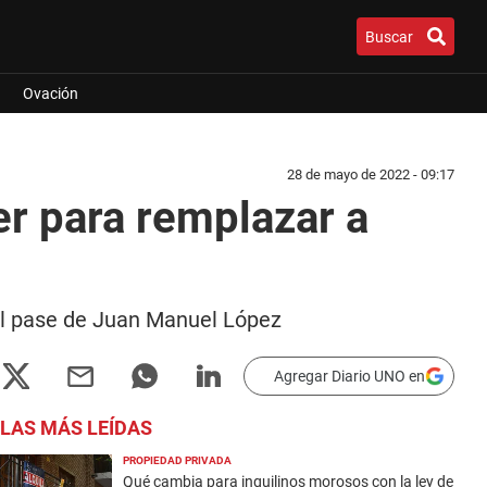
Buscar
Ovación
28 de mayo de 2022 - 09:17
er para remplazar a
 el pase de Juan Manuel López
Agregar Diario UNO en
LAS MÁS LEÍDAS
PROPIEDAD PRIVADA
Qué cambia para inquilinos morosos con la ley de