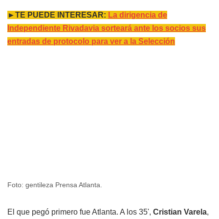
►TE PUEDE INTERESAR:
La dirigencia de
Independiente Rivadavia sorteará ante los socios sus
entradas de protocolo para ver a la Selección
Foto: gentileza Prensa Atlanta.
El que pegó primero fue Atlanta. A los 35',
Cristian Varela
,