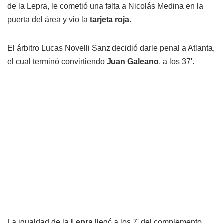
de la Lepra, le cometió una falta a Nicolás Medina en la
puerta del área y vio la
tarjeta roja
.
El árbitro Lucas Novelli Sanz decidió darle penal a Atlanta,
el cual terminó convirtiendo
Juan Galeano
, a los 37'.
La igualdad de la
Lepra
llegó a los 7' del complemento,