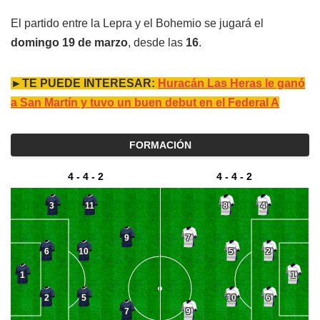
El partido entre la Lepra y el Bohemio se jugará el
domingo 19 de marzo
, desde las
16
.
►TE PUEDE INTERESAR:
Huracán Las Heras le ganó
a San Martín y tuvo un buen debut en el Federal A