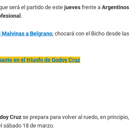
ue será el partido de este
jueves
frente a
Argentinos
ofesional
.
l Malvinas a Belgrano
, chocará con el Bicho desde las
ante en el triunfo de Godoy Cruz
doy Cruz
se prepara para volver al ruedo, en principio,
el sábado 18 de marzo.