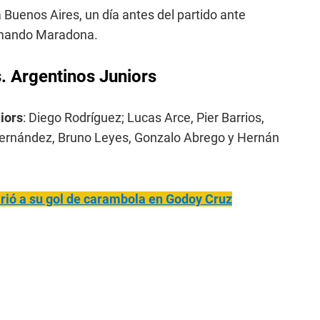
 Buenos Aires, un día antes del partido ante
rmando Maradona.
. Argentinos Juniors
iors
: Diego Rodríguez; Lucas Arce, Pier Barrios,
rnández, Bruno Leyes, Gonzalo Abrego y Hernán
rió a su gol de carambola en Godoy Cruz