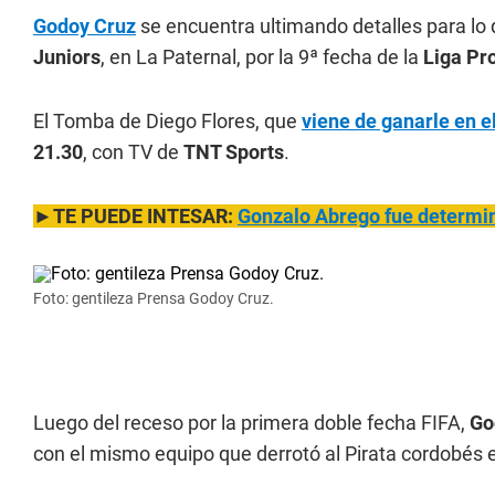
Godoy Cruz
se encuentra ultimando detalles para lo q
Juniors
, en La Paternal, por la 9ª fecha de la
Liga Pr
El Tomba de Diego Flores, que
viene de ganarle en e
21.30
, con TV de
TNT Sports
.
►TE PUEDE INTESAR:
Gonzalo Abrego fue determin
Foto: gentileza Prensa Godoy Cruz.
Luego del receso por la primera doble fecha FIFA,
Go
con el mismo equipo que derrotó al Pirata cordobés 