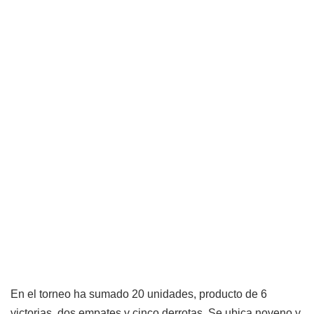
En el torneo ha sumado 20 unidades, producto de 6
victorias, dos empates y cinco derrotas. Se ubica noveno y