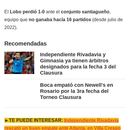
El
Lobo perdió 1-0
ante el
conjunto santiagueño
,
equipo que
no ganaba hacía 16 partidos
(desde julio de
2022).
Recomendadas
Independiente Rivadavia y
Gimnasia ya tienen árbitros
designados para la fecha 3 del
Clausura
Boca empató con Newell's en
Rosario por la 3ra fecha del
Torneo Clausura
►TE PUEDE INTERESAR:
Independiente Rivadavia
rescató un buen empate ante Atlanta, en Villa Crespo