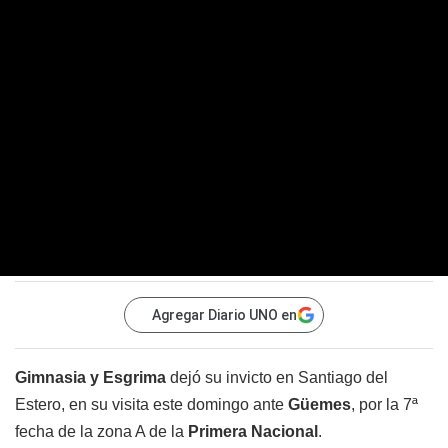
Agregar Diario UNO en
Gimnasia y Esgrima
dejó su invicto en Santiago del
Estero, en su visita este domingo ante
Güemes
, por la 7ª
fecha de la zona A de la
Primera Nacional
.