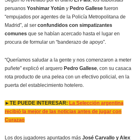
peruanos
Yoshimar Yotún
y
Pedro Gallese
fueron
“empujados por agentes de la Policía Metropolitana de
Madrid”, al ser
confundidos con simpatizantes
comunes
que se habían acercado hasta el lugar en
procura de formular un “banderazo de apoyo”.
“Queríamos saludar a la gente y nos comenzaron a meter
puñete” explicó el arquero
Pedro Gallese
, con su casaca
rota producto de una pelea con un efectivo policial, en la
puerta del establecimiento hotelero.
►TE PUEDE INTERESAR:
La Selección argentina
recibió la mejor de las noticias antes de jugar con
Curazao
Los dos jugadores apuntados más
José Carvallo y Alex