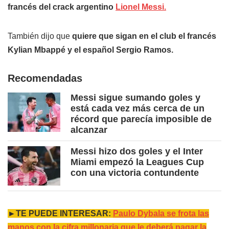
francés del crack argentino
Lionel Messi.
También dijo que
quiere que sigan en el club el francés
Kylian Mbappé y el español Sergio Ramos.
Recomendadas
Messi sigue sumando goles y
está cada vez más cerca de un
récord que parecía imposible de
alcanzar
Messi hizo dos goles y el Inter
Miami empezó la Leagues Cup
con una victoria contundente
►TE PUEDE INTERESAR:
Paulo Dybala se frota las
manos con la cifra millonaria que le deberá pagar la