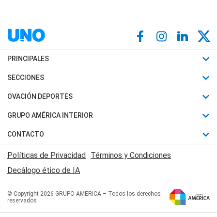
PRINCIPALES
Últimas Noticias
SECCIONES
Política
Horóscopo
OVACIÓN DEPORTES
Sociedad
Motores
Fútbol
GRUPO AMÉRICA INTERIOR
Policiales
Recetas
Mundial
Canal 7 en Vivo
CONTACTO
Judiciales
Trucos caseros
Automovilismo
Radio Nihuil
Acerca de Nosotros
Economia
Políticas de Privacidad
Términos y Condiciones
Series y Películas
Rugby
FM UNA
Contactanos
Decálogo ético de IA
Edictos y Solicitadas
Tenis
Radio Brava
Newsletter
Básquet
© Copyright 2026 GRUPO AMERICA – Todos los derechos
San Juan 8
reservados
Boxeo