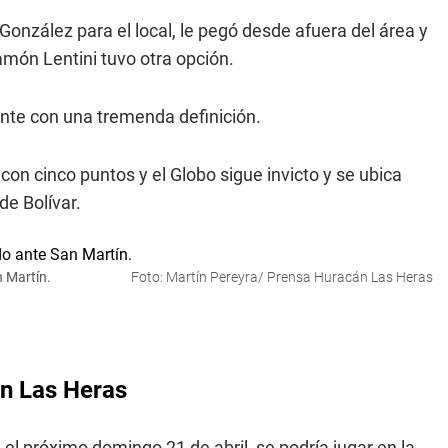
 González para el local, le pegó desde afuera del área y
amón Lentini tuvo otra opción.
ante con una tremenda definición.
con cinco puntos y el Globo sigue invicto y se ubica
de Bolívar.
 Martín.
Foto: Martín Pereyra/ Prensa Huracán Las Heras
án Las Heras
 el próximo domingo 21 de abril, se podría jugar en la