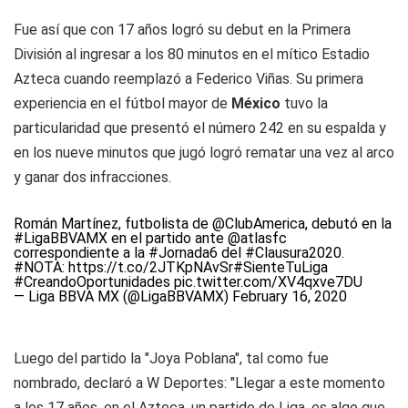
Fue así que con 17 años logró su debut en la Primera
División al ingresar a los 80 minutos en el mítico Estadio
Azteca cuando reemplazó a Federico Viñas. Su primera
experiencia en el fútbol mayor de
México
tuvo la
particularidad que presentó el número 242 en su espalda y
en los nueve minutos que jugó logró rematar una vez al arco
y ganar dos infracciones.
Román Martínez, futbolista de
@ClubAmerica
, debutó en la
#LigaBBVAMX
en el partido ante
@atlasfc
correspondiente a la
#Jornada6
del
#Clausura2020
.
#NOTA
:
https://t.co/2JTKpNAvSr
#SienteTuLiga
#CreandoOportunidades
pic.twitter.com/XV4qxve7DU
— Liga BBVA MX (@LigaBBVAMX)
February 16, 2020
Luego del partido la "Joya Poblana", tal como fue
nombrado, declaró a W Deportes: "Llegar a este momento
a los 17 años, en el Azteca, un partido de Liga, es algo que