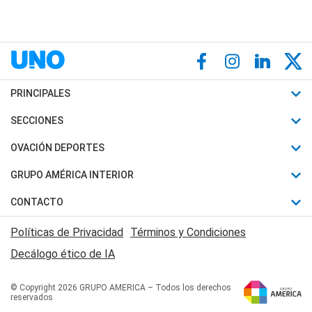
PRINCIPALES
Últimas Noticias
SECCIONES
Política
Horóscopo
OVACIÓN DEPORTES
Sociedad
Motores
Fútbol
GRUPO AMÉRICA INTERIOR
Policiales
Recetas
Mundial
Canal 7 en Vivo
CONTACTO
Judiciales
Trucos caseros
Automovilismo
Radio Nihuil
Acerca de Nosotros
Economia
Políticas de Privacidad
Términos y Condiciones
Series y Películas
Rugby
FM UNA
Contactanos
Decálogo ético de IA
Edictos y Solicitadas
Tenis
Radio Brava
Newsletter
Básquet
© Copyright 2026 GRUPO AMERICA – Todos los derechos
San Juan 8
reservados
Boxeo