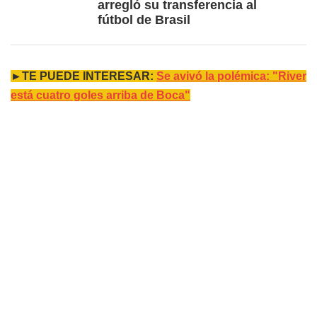
arregló su transferencia al
fútbol de Brasil
►TE PUEDE INTERESAR:
Se avivó la polémica: "River
está cuatro goles arriba de Boca"