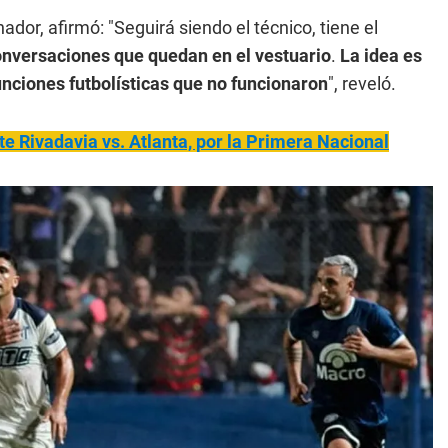
dor, afirmó: "Seguirá siendo el técnico, tiene el
onversaciones que quedan en el vestuario
.
La idea es
unciones futbolísticas que no funcionaron
", reveló.
 Rivadavia vs. Atlanta, por la Primera Nacional