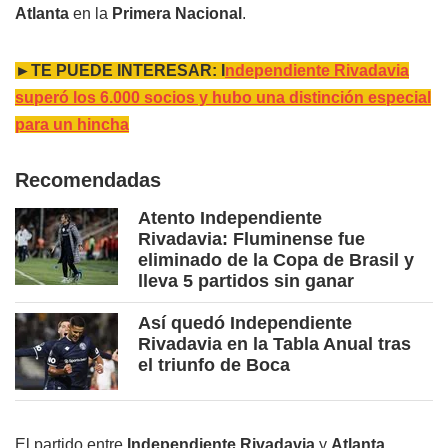
Atlanta
en la
Primera Nacional
.
►TE PUEDE INTERESAR: I
ndependiente Rivadavia
superó los 6.000 socios y hubo una distinción especial
para un hincha
Recomendadas
Atento Independiente
Rivadavia: Fluminense fue
eliminado de la Copa de Brasil y
lleva 5 partidos sin ganar
Así quedó Independiente
Rivadavia en la Tabla Anual tras
el triunfo de Boca
El partido entre
Independiente Rivadavia
y
Atlanta
,