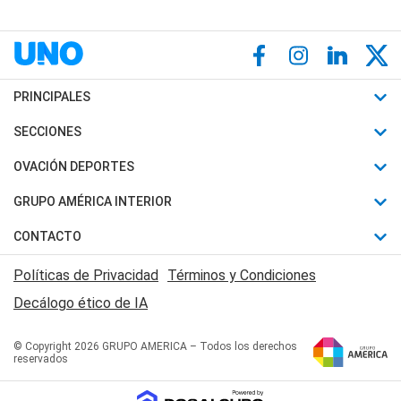
PRINCIPALES
Últimas Noticias
SECCIONES
Política
Horóscopo
OVACIÓN DEPORTES
Sociedad
Motores
Fútbol
GRUPO AMÉRICA INTERIOR
Policiales
Recetas
Mundial
Canal 7 en Vivo
CONTACTO
Judiciales
Trucos caseros
Automovilismo
Radio Nihuil
Acerca de Nosotros
Economia
Políticas de Privacidad
Términos y Condiciones
Series y Películas
Rugby
FM UNA
Contactanos
Decálogo ético de IA
Edictos y Solicitadas
Tenis
Radio Brava
Newsletter
Básquet
© Copyright 2026 GRUPO AMERICA – Todos los derechos
San Juan 8
reservados
Boxeo