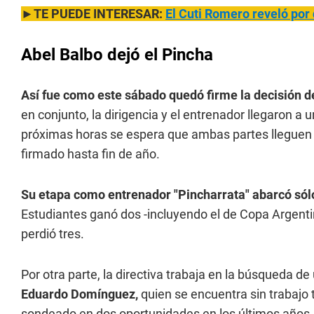
►TE PUEDE INTERESAR:
El Cuti Romero reveló por 
Abel Balbo dejó el Pincha
Así fue como este sábado quedó firme la decisión de
en conjunto, la dirigencia y el entrenador llegaron a 
próximas horas se espera que ambas partes lleguen a
firmado hasta fin de año.
Su etapa como entrenador "Pincharrata" abarcó sólo 
Estudiantes ganó dos -incluyendo el de Copa Argenti
perdió tres.
Por otra parte, la directiva trabaja en la búsqueda de
Eduardo Domínguez,
quien se encuentra sin trabajo 
sondeado en dos oportunidades en los últimos años.