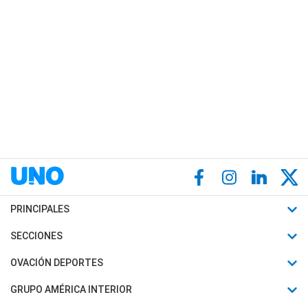
PRINCIPALES
Últimas Noticias
SECCIONES
Política
Horóscopo
OVACIÓN DEPORTES
Sociedad
Motores
Fútbol
GRUPO AMÉRICA INTERIOR
Policiales
Recetas