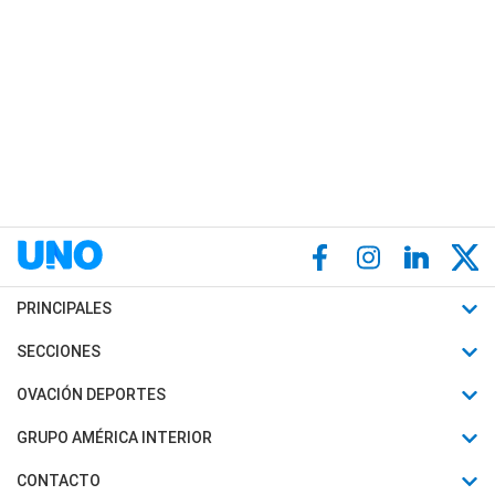
PRINCIPALES
Últimas Noticias
SECCIONES
Política
Horóscopo
OVACIÓN DEPORTES
Sociedad
Motores
Fútbol
GRUPO AMÉRICA INTERIOR
Policiales
Recetas
Mundial
Canal 7 en Vivo
CONTACTO
Judiciales