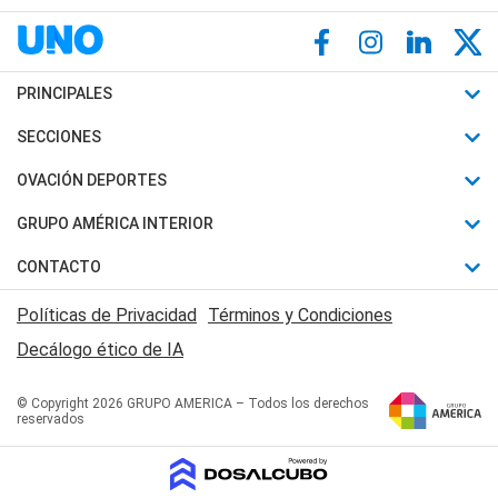
PRINCIPALES
Últimas Noticias
SECCIONES
Política
Horóscopo
OVACIÓN DEPORTES
Sociedad
Motores
Fútbol
GRUPO AMÉRICA INTERIOR
Policiales
Recetas
Mundial
Canal 7 en Vivo
CONTACTO
Judiciales
Trucos caseros
Automovilismo
Radio Nihuil
Acerca de Nosotros
Economia
Políticas de Privacidad
Términos y Condiciones
Series y Películas
Rugby
FM UNA
Contactanos
Decálogo ético de IA
Edictos y Solicitadas
Tenis
Radio Brava
Newsletter
Básquet
© Copyright 2026 GRUPO AMERICA – Todos los derechos
San Juan 8
reservados
Boxeo
Fuera de Juego