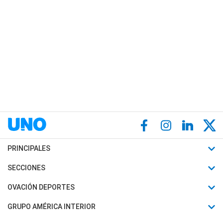
PRINCIPALES
Últimas Noticias
SECCIONES
Política
Horóscopo
OVACIÓN DEPORTES
Sociedad
Motores
Fútbol
GRUPO AMÉRICA INTERIOR
Policiales
Recetas
Mundial