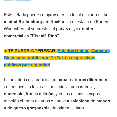
Este helado puede comprarse en un local ubicado en
la
ciudad Rottemburg am Neckar,
en el estado de Baden-
Wurtenberg al suroreste del país, y cuyo
nombre
comercial es "Eiscafé Rino".
►TE PUEDE INTERESAR:
Estados Unidos, Canadá y
Dinamarca prohibieron TikTok en dispositivos
públicos por seguridad
La heladería es conocida por
crear sabores diferentes
con respecto a los más conocidos, como
vainilla,
chocolate, frutilla o limón,
y en los últimos tiempos
también elaboró algunos en base
a salchicha de hígado
y de queso gorgonzola,
de origen italiano.