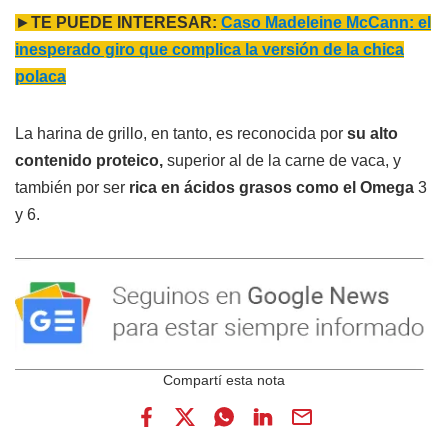
►
TE PUEDE INTERESAR:
Caso Madeleine McCann: el
inesperado giro que complica la versión de la chica
polaca
La harina de grillo, en tanto, es reconocida por
su alto
contenido proteico,
superior al de la carne de vaca, y
también por ser
rica en ácidos grasos como el Omega
3
y 6.