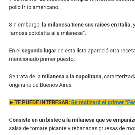
pollo frito americano.
Sin embargo,
la milanesa tiene sus raíces en Italia,
y
famosa cotoletta alla milanese”.
En el
segundo lugar
de esta lista apareció otra receta
mencionado primer puesto.
Se trata de la
milanesa a la napolitana,
caracterizada
originario de Buenos Aires.
►TE PUEDE INTERESAR:
Se realizará el primer "Fe
C
onsiste en un bistec a la milanesa que se empaniz
salsa de tomate picante y rebanadas gruesas de mozzar