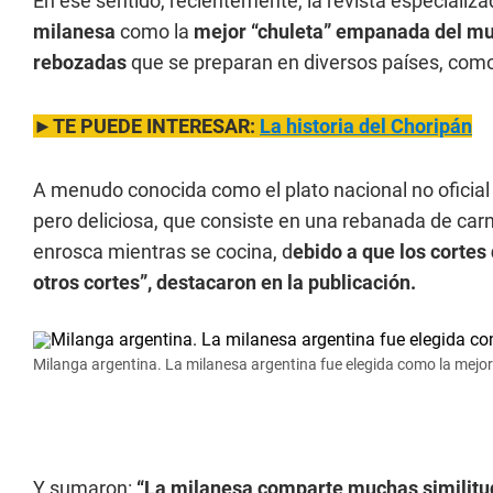
En ese sentido, recientemente, la revista especializ
milanesa
como la
mejor “chuleta” empanada del m
rebozadas
que se preparan en diversos países, com
►TE PUEDE INTERESAR:
La historia del Choripán
A menudo conocida como el plato nacional no oficial
pero deliciosa, que consiste en una rebanada de carn
enrosca mientras se cocina, d
ebido a que los corte
otros cortes”, destacaron en la publicación.
Milanga argentina. La milanesa argentina fue elegida como la mejo
Y sumaron:
“La milanesa comparte muchas similitud