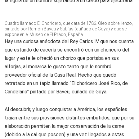
la figura de un hombre sujetando a un cerdo para ejecutarla.
Cuadro llamado El Choricero, que data de 1786. Óleo sobre lienzo,
pintado por Ramón Bayeu y Subías (cuñado de Goya) y que se
expone en el Museo de El Prado, España.
Hay una curiosa anécdota del Rey Carlos IV que nos cuenta
que estando de cacería se encontró con un choricero del
lugar y este le ofreció un chorizo que portaba en sus
alforjas, al monarca le gusto tanto que le nombró
proveedor oficial de la Casa Real. Hecho que quedó
retratado en un tapiz llamado “El choricero José Rico, de
Candelario” pintado por Bayeu, cuñado de Goya.
Al descubrir, y luego conquistar a América, los españoles
traían entre sus provisiones distintos embutidos, que por su
elaboración permiten la mejor conservación de la carne
(debido a la sal que poseen) y una vez llegados a estas