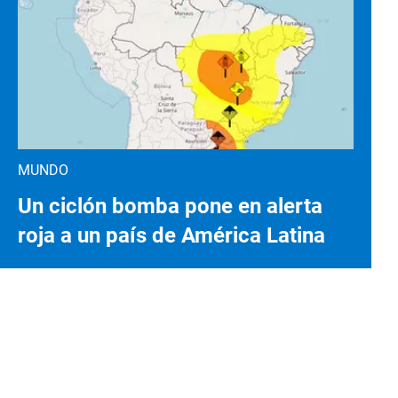
MUNDO
Un ciclón bomba pone en alerta
roja a un país de América Latina