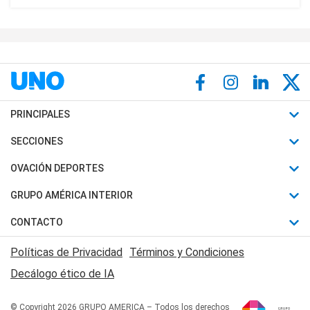
PRINCIPALES
Últimas Noticias
SECCIONES
Política
Horóscopo
OVACIÓN DEPORTES
Sociedad
Motores
Fútbol
GRUPO AMÉRICA INTERIOR
Policiales
Recetas
Mundial
Canal 7 en Vivo
CONTACTO
Judiciales
Trucos caseros
Automovilismo
Radio Nihuil
Acerca de Nosotros
Economia
Políticas de Privacidad
Términos y Condiciones
Series y Películas
Rugby
FM UNA
Contactanos
Decálogo ético de IA
Edictos y Solicitadas
Tenis
Radio Brava
Newsletter
Básquet
© Copyright 2026 GRUPO AMERICA – Todos los derechos