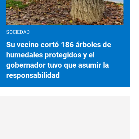
SOCIEDAD
Su vecino cortó 186 árboles de
humedales protegidos y el
gobernador tuvo que asumir la
responsabilidad