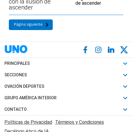
con la ilusión de
ascender
Página siguiente
PRINCIPALES
Últimas Noticias
SECCIONES
Política
Horóscopo
OVACIÓN DEPORTES
Sociedad
Motores
Fútbol
GRUPO AMÉRICA INTERIOR
Policiales
Recetas
Mundial
Canal 7 en Vivo
CONTACTO
Judiciales
Trucos caseros
Automovilismo
Radio Nihuil
Acerca de Nosotros
Economia
Políticas de Privacidad
Términos y Condiciones
Series y Películas
Rugby
FM UNA
Contactanos
Decálogo ético de IA