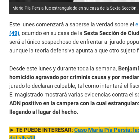
María Pía Persia fue estrangulada en su casa de la Sexta Sección.
Este lunes comenzará a saberse la verdad sobre el
e
(49)
, ocurrido en su casa de la
Sexta Sección de Ciu
será el único sospechoso de enfrentar al jurado popul
aunque la teoría defensiva apunta a que otro sujeto f
Desde este lunes y durante toda la semana,
Benjamín
homicidio agravado por criminis causa y por mediar
jurado lo declaran culpable, tal como intentará el fisc
El magistrado mostrará varias evidencias contra el 
ADN positivo en la campera con la cual estrangularo
llegando al lugar del hecho.
► TE PUEDE INTERESAR:
Caso María Pía Persia: l
del albañil