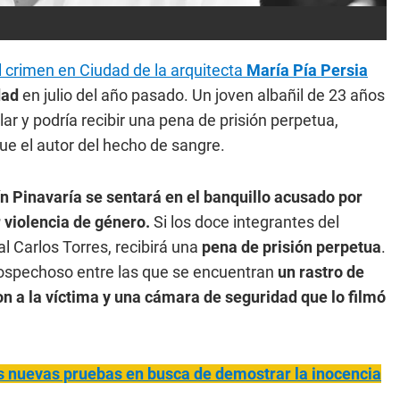
l crimen en Ciudad de la arquitecta
María Pía Persia
dad
en julio del año pasado. Un joven albañil de 23 años
ar y podría recibir una pena de prisión perpetua,
ue el autor del hecho de sangre.
 Pinavaría se sentará en el banquillo acusado por
 violencia de género.
Si los doce integrantes del
al Carlos Torres, recibirá una
pena de prisión perpetua
.
sospechoso entre las que se encuentran
un rastro de
n a la víctima y una cámara de seguridad que lo filmó
as nuevas pruebas en busca de demostrar la inocencia