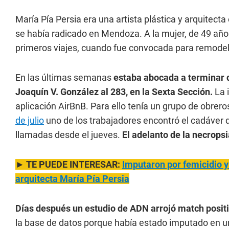
María Pía Persia era una artista plástica y arquite
se había radicado en Mendoza. A la mujer, de 49 años
primeros viajes, cuando fue convocada para remodel
En las últimas semanas
estaba abocada a terminar d
Joaquín V. González al 283, en la Sexta Sección.
La 
aplicación AirBnB. Para ello tenía un grupo de obrero
de julio
uno de los trabajadores encontró el cadáver 
llamadas desde el jueves.
El adelanto de la necrops
► TE PUEDE INTERESAR:
Imputaron por femicidio y 
arquitecta María Pía Persia
Días después un estudio de ADN arrojó match posit
la base de datos porque había estado imputado en u