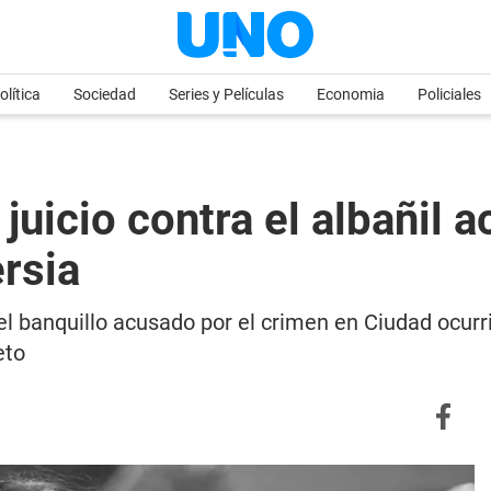
olítica
Sociedad
Series y Películas
Economia
Policiales
juicio contra el albañil 
ersia
el banquillo acusado por el crimen en Ciudad ocurr
eto