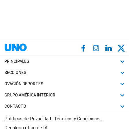
PRINCIPALES
Últimas Noticias
SECCIONES
Política
Horóscopo
OVACIÓN DEPORTES
Sociedad
Motores
Fútbol
GRUPO AMÉRICA INTERIOR
Policiales
Recetas
Mundial
Canal 7 en Vivo
CONTACTO
Judiciales
Trucos caseros
Automovilismo
Radio Nihuil
Acerca de Nosotros
Economia
Políticas de Privacidad
Términos y Condiciones
Series y Películas
Rugby
FM UNA
Contactanos
Decálogo ético de IA