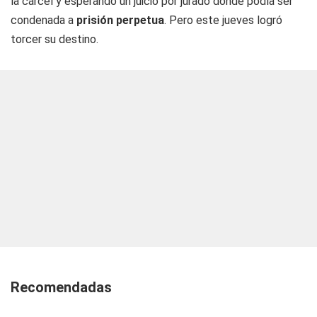
la cárcel y esperando un juicio por jurado donde podía ser
condenada a
prisión perpetua
. Pero este jueves logró
torcer su destino.
Recomendadas