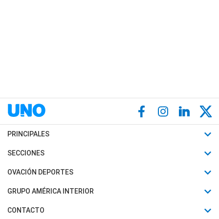
PRINCIPALES
Últimas Noticias
SECCIONES
Política
Horóscopo
OVACIÓN DEPORTES
Sociedad
Motores
Fútbol
GRUPO AMÉRICA INTERIOR
Policiales
Recetas
Mundial
Canal 7 en Vivo
CONTACTO
Judiciales
Trucos caseros