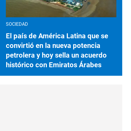
SOCIEDAD
El país de América Latina que se
convirtió en la nueva potencia
petrolera y hoy sella un acuerdo
histórico con Emiratos Árabes