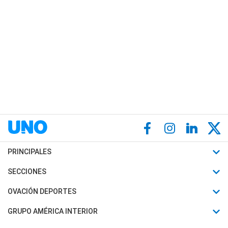
PRINCIPALES
Últimas Noticias
SECCIONES
Política
Horóscopo
OVACIÓN DEPORTES
Sociedad
Motores
Fútbol
GRUPO AMÉRICA INTERIOR
Policiales
Recetas
Mundial