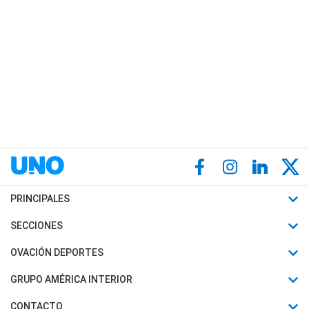
PRINCIPALES
Últimas Noticias
SECCIONES
Política
Horóscopo
OVACIÓN DEPORTES
Sociedad
Motores
Fútbol
GRUPO AMÉRICA INTERIOR
Policiales
Recetas
Mundial
Canal 7 en Vivo
CONTACTO