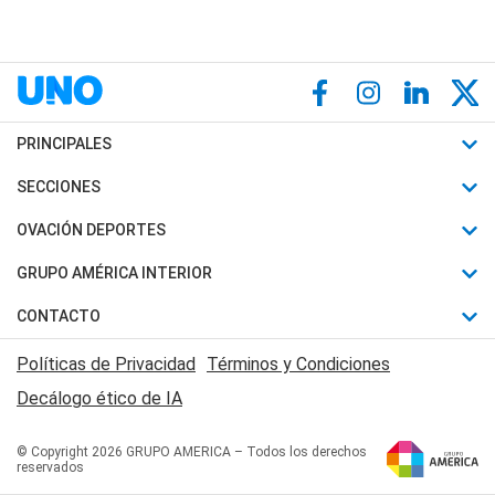
PRINCIPALES
Últimas Noticias
SECCIONES
Política
Horóscopo
OVACIÓN DEPORTES
Sociedad
Motores
Fútbol
GRUPO AMÉRICA INTERIOR
Policiales
Recetas
Mundial
Canal 7 en Vivo
CONTACTO
Judiciales
Trucos caseros
Automovilismo
Radio Nihuil
Acerca de Nosotros
Economia
Políticas de Privacidad
Términos y Condiciones
Series y Películas
Rugby
FM UNA
Contactanos
Decálogo ético de IA
Edictos y Solicitadas
Tenis
Radio Brava
Newsletter
Básquet
© Copyright 2026 GRUPO AMERICA – Todos los derechos
San Juan 8
reservados
Boxeo