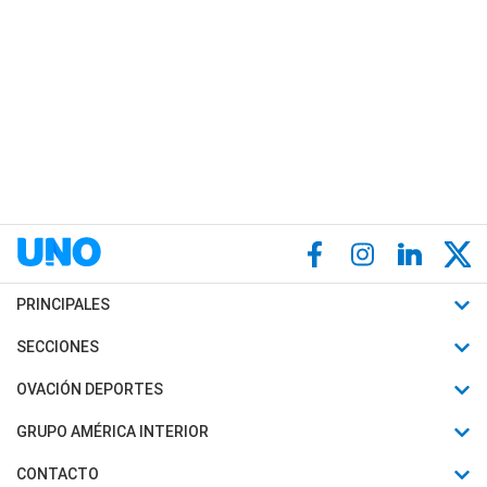
PRINCIPALES
Últimas Noticias
SECCIONES
Política
Horóscopo
OVACIÓN DEPORTES
Sociedad
Motores
Fútbol
GRUPO AMÉRICA INTERIOR
Policiales
Recetas
Mundial
Canal 7 en Vivo
CONTACTO
Judiciales