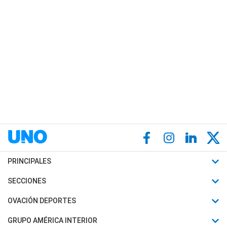
PRINCIPALES
Últimas Noticias
SECCIONES
Política
Horóscopo
OVACIÓN DEPORTES
Sociedad
Motores
Fútbol
GRUPO AMÉRICA INTERIOR