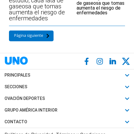
estudio, cada lata de
gaseosa que tomas
aumenta el riesgo de
enfermedades
Página siguiente
PRINCIPALES
Últimas Noticias
SECCIONES
Política
Horóscopo
OVACIÓN DEPORTES
Sociedad
Motores
Fútbol
GRUPO AMÉRICA INTERIOR
Policiales
Recetas
Mundial
Canal 7 en Vivo
CONTACTO
Judiciales
Trucos caseros
Automovilismo
Radio Nihuil
Acerca de Nosotros