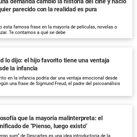
 una demanda cambió la historia del cine y nació
quier parecido con la realidad es pura
 esta famosa frase en la mayoría de películas, novelas o
 azar. Te contamos a qué se debe
lo dijo: el hijo favorito tiene una ventaja
de la infancia
orito en la infancia podría dar una ventaja emocional desde
gún una frase de Sigmund Freud, el padre del psicoanálisis
losofía que la mayoría malinterpreta: el
nificado de "Pienso, luego existo"
 ergo sum” de Descartes es una idea introductoria de la