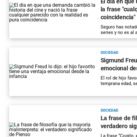
El día en que
la frase "cual
coincidencia"
Seguro has notado
series y no es al
SOCIEDAD
Sigmund Freud 
emocional des
El rol de hijo fav
temprana edad, se
SOCIEDAD
La frase de fi
verdadero sig
La frase “Cogito,