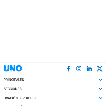
PRINCIPALES
Últimas Noticias
SECCIONES
Política
Horóscopo
OVACIÓN DEPORTES
Sociedad
Motores