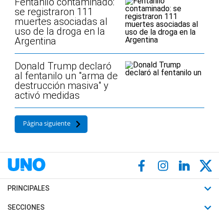
Fentanilo contaminado:
se registraron 111
muertes asociadas al
uso de la droga en la
Argentina
Donald Trump declaró
al fentanilo un "arma de
destrucción masiva" y
activó medidas
Página siguiente
PRINCIPALES
Últimas Noticias
SECCIONES