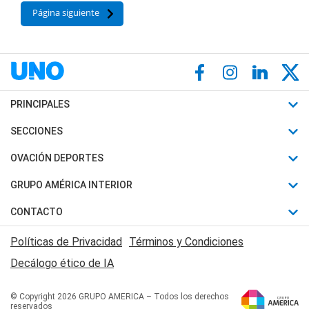
Página siguiente
PRINCIPALES
Últimas Noticias
SECCIONES
Política
Horóscopo
OVACIÓN DEPORTES
Sociedad
Motores
Fútbol
GRUPO AMÉRICA INTERIOR
Policiales
Recetas
Mundial
Canal 7 en Vivo
CONTACTO
Judiciales
Trucos caseros
Automovilismo
Radio Nihuil
Acerca de Nosotros
Economia
Políticas de Privacidad
Términos y Condiciones
Series y Películas
Rugby
FM UNA
Contactanos
Decálogo ético de IA
Edictos y Solicitadas
Tenis
Radio Brava
Newsletter
Básquet
© Copyright 2026 GRUPO AMERICA – Todos los derechos
San Juan 8
reservados