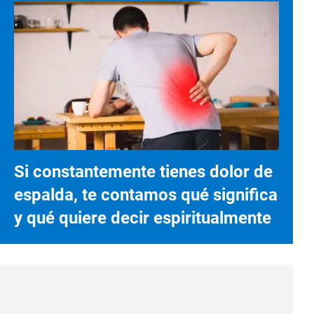
Si constantemente tienes dolor de
espalda, te contamos qué significa
y qué quiere decir espiritualmente