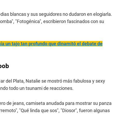
dias blancas y sus seguidores no dudaron en elogiarla.
omba", "Fotogénica", escribieron fascinados con su
nía un tajo tan profundo que dinamitó el debate de
boob
r del Plata, Natalie se mostró más fabulosa y sexy
ando todo un tsunami de reacciones.
chero de jeans, camiseta anudada para mostrar su panza
rremoto", "Qué linda que sos", "Diosor", fueron algunas