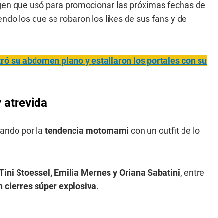
agen que usó para promocionar las próximas fechas de
o los que se robaron los likes de sus fans y de
tró
su abdomen plano y estallaron los portales con su
y atrevida
ando por la
tendencia motomami
con un outfit de lo
Tini Stoessel, Emilia Mernes y Oriana Sabatini
, entre
n cierres súper explosiva
.