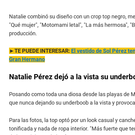
Natalie combinó su diseño con un crop top negro, me
"Qué mujer", "Motomami letal", "La más hermosa", "B
producción.
►TE PUEDE INTERESAR:
El vestido de Sol Pérez te
Gran Hermano
Natalie Pérez dejó a la vista su under
Posando como toda una diosa desde las playas de Ma
que nunca dejando su underboob a la vista y provoc
Para las fotos, la top optó por un look casual y can
tonificada y nada de ropa interior. "Más fuerte que te