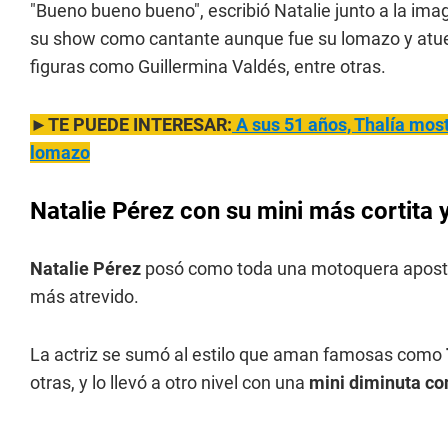
"Bueno bueno bueno", escribió Natalie junto a la im
su show como cantante aunque fue su lomazo y atuend
figuras como Guillermina Valdés, entre otras.
►TE PUEDE INTERESAR:
A sus 51 años, Thalía mos
lomazo
Natalie Pérez con su mini más cortita 
Natalie Pérez
posó como toda una motoquera apost
más atrevido.
La actriz se sumó al estilo que aman famosas como
otras, y lo llevó a otro nivel con una
mini diminuta co