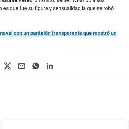
ó
Natalie Pérez
junto a su selfie invitando a sus
o es que fue su figura y sensualidad la que se robó
rnaval con un pantalón transparente que mostró un