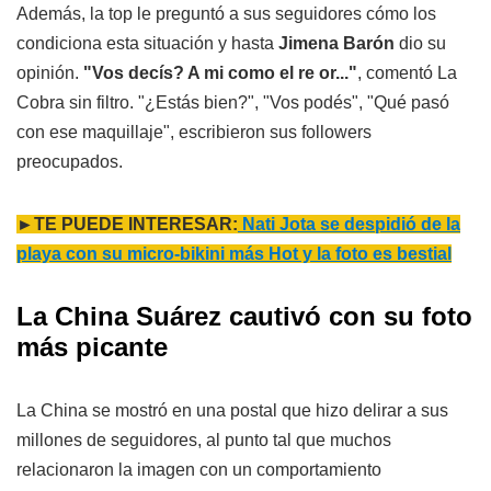
Además, la top le preguntó a sus seguidores cómo los
condiciona esta situación y hasta
Jimena Barón
dio su
opinión.
"Vos decís? A mi como el re or..."
, comentó La
Cobra sin filtro. "¿Estás bien?", "Vos podés", "Qué pasó
con ese maquillaje", escribieron sus followers
preocupados.
►TE PUEDE INTERESAR:
Nati Jota se despidió de la
playa con su micro-bikini más Hot y la foto es bestial
La China Suárez cautivó con su foto
más picante
La China se mostró en una postal que hizo delirar a sus
millones de seguidores, al punto tal que muchos
relacionaron la imagen con un comportamiento