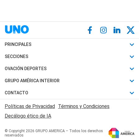
PRINCIPALES
Últimas Noticias
SECCIONES
Política
Horóscopo
OVACIÓN DEPORTES
Sociedad
Motores
Fútbol
GRUPO AMÉRICA INTERIOR
Policiales
Recetas
Mundial
Canal 7 en Vivo
CONTACTO
Judiciales
Trucos caseros
Automovilismo
Radio Nihuil
Acerca de Nosotros
Economia
Políticas de Privacidad
Términos y Condiciones
Series y Películas
Rugby
FM UNA
Contactanos
Decálogo ético de IA
Edictos y Solicitadas
Tenis
Radio Brava
Newsletter
Básquet
© Copyright 2026 GRUPO AMERICA – Todos los derechos
San Juan 8
reservados